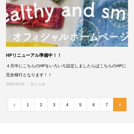
HPリニューアル準備中！！
４月中にこちらのHPをいろいろ設定しましたらばこちらのHPに
完全移行となります！！
2020.02.02
おしらせ
1
2
3
4
5
6
7
8