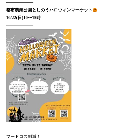
——————-
都市農業公園としのうハロウィンマーケット
10/22(日)10〜15時
——————-
フードロス削減！