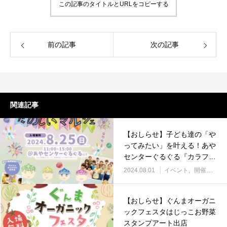
この記事のタイトルとURLをコピーする
前の記事
次の記事
関連記事
【おしらせ】子ども達の「や
ってみたい」を叶える！あや
センターぐるぐる『カラフル
たのしいマルシェ』
2024.08.01
イベント
開催報告
【おしらせ】ぐんまオーガニ
ックフェスタはじっこお野菜
スタンプアート出店