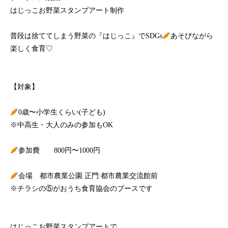
はじっこお野菜スタンプアート制作
普段は捨ててしまう野菜の『はじっこ』でSDGs
あそびながら
楽しく食育♡
【対象】
0歳〜小学生くらい(子ども)
※中高生・大人のみの参加もOK
参加費 800円〜1000円
会場 都市農業公園 正門:都市農業交流館前
※チラシの⑤がおうち食育協会のブースです
はじっこお野菜スタンプアートで