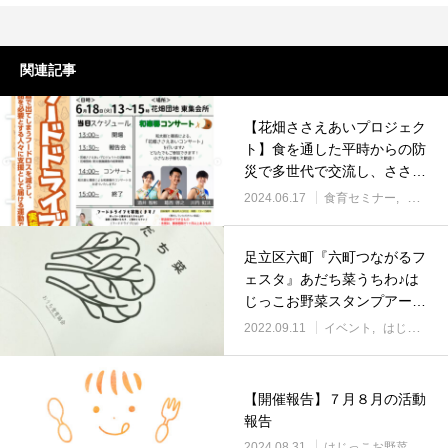
関連記事
【花畑ささえあいプロジェク
ト】食を通した平時からの防
災で多世代で交流し、ささえ
あう
2024.06.17
食育セミナー
イベン
足立区六町『六町つながるフ
ェスタ』あだち菜うちわ♪は
じっこお野菜スタンプアート
でSDGｓ♪
2022.09.11
イベント
はじっこお野菜スタンプアート
【開催報告】７月８月の活動
報告
2024.08.31
はじっこお野菜スタンプアート