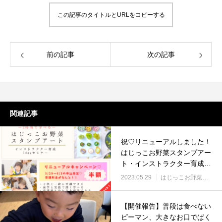
この記事のタイトルとURLをコピーする
前の記事
次の記事
関連記事
祝♡リニューアルしました！
はじっこお野菜スタンプアー
ト・インストラクター育成
1dayセミナーキャンペーン
2023.05.29
はじっこお野菜スタンプアート
【開催報告】普段は食べない
ピーマン、大きなお口でぱく