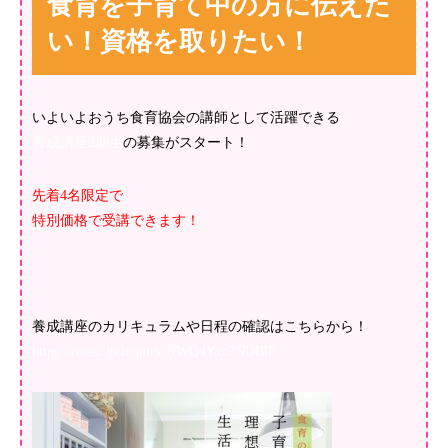
食育を子育て中の方に伝えた
い！資格を取りたい！
いよいよおうち食育協会の講師として活躍できる
養成講座2期生
の募集がスタート！
先着4名限定で
特別価格で受講できます！
養成講座のカリキュラムや日程の確認はこちらから！
https://resast.jp/inquiry/NWQ4Yzc3NDBlN