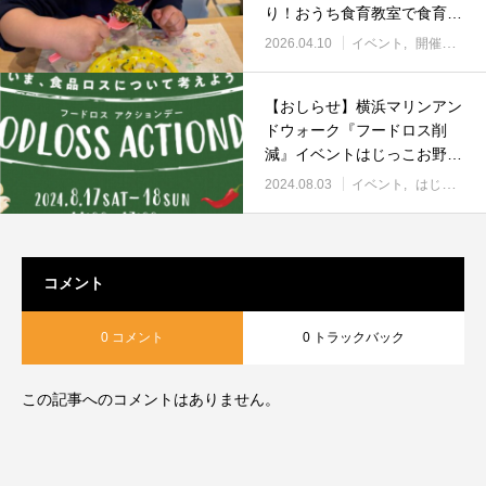
り！おうち食育教室で食育体
験
2026.04.10
イベント
開催報告
【おしらせ】横浜マリンアン
ドウォーク『フードロス削
減』イベントはじっこお野菜
スタンプアートで絵葉書ワー
2024.08.03
イベント
はじっこお野菜スタンプアート
クショップ
コメント
0 コメント
0 トラックバック
この記事へのコメントはありません。