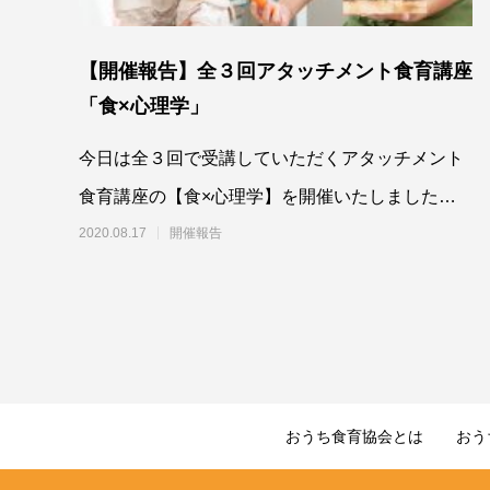
【開催報告】全３回アタッチメント食育講座
「食×心理学」
今日は全３回で受講していただくアタッチメント
食育講座の【食×心理学】を開催いたしました！
全３
2020.08.17
開催報告
おうち食育協会とは
おう