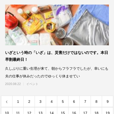
いざという時の「いざ」は、災害だけではないのです。本日
早割最終日！
久しぶりに重い生理が来て、朝からフラフラでしたが、幸いにも
夫の仕事が休みだったのでゆっくり休ませてい
2020.08.22
イベント
1
2
3
4
5
6
7
8
9
10
11
12
13
14
15
16
17
18
19