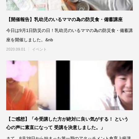
【開催報告】乳幼児のいるママの為の防災食・備蓄講座
今日は9月1日防災の日！乳幼児のいるママの為の防災食・備蓄講
座を開催しました。&nb
2020.09.01
イベント
【ご感想】「今受講した方が絶対に良い気がする！ という
心の声に素直になって 受講を決意しました。」
さて、8月28日から始まった第一期のアタッチメント食育上級講