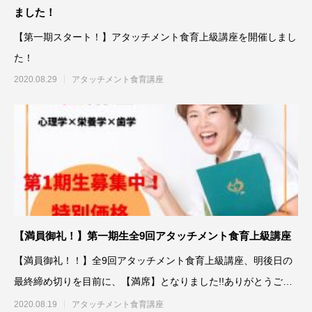
ました！
【第一期スタート！】アタッチメント食育上級講座を開催しまし
た！
2020.08.29
アタッチメント食育講座
【満員御礼！】第一期生全9回アタッチメント食育上級講座
【満員御礼！！】全9回アタッチメント食育上級講座、明後日の
最終締め切りを目前に、【満席】となりました!!ありがとうござ
います！
2020.08.19
アタッチメント食育講座