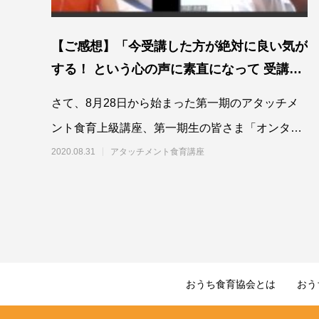
【ご感想】「今受講した方が絶対に良い気が
する！ という心の声に素直になって 受講を
決意しました。」
さて、8月28日から始まった第一期のアタッチメ
ント食育上級講座、第一期生の皆さま「オンタイ
ム受講＋動
2020.08.31
アタッチメント食育講座
おうち食育協会とは
おう