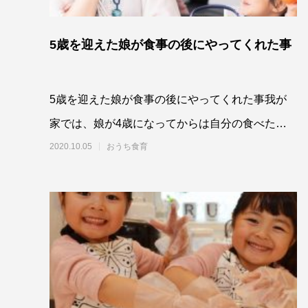
5歳を迎えた娘が食事の後にやってくれた事
5歳を迎えた娘が食事の後にやってくれた事我が
家では、娘が4歳になってからは自分の食べた食
器は自分でキッチンへ持っていくというルールを
2020.10.05
おうち食育