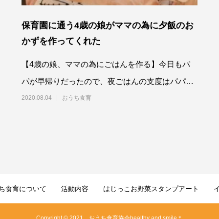
保育園に通う4歳の娘がママの為に夕飯のお
かずを作ってくれた
【4歳の娘、ママの為にごはんを作る】今日もパ
パが早帰りだったので、夜ごはんの支度はパパが
して
2020.08.04
おうち食育
ち食育について
活動内容
はじっこお野菜スタンプアート
Copyright © 2021 おうち食育協会healthy and smile＊