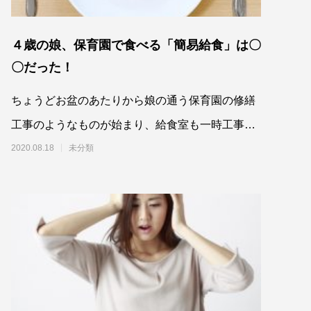
４歳の娘、保育園で食べる「簡易給食」は〇
〇だった！
ちょうどお盆のあたりから娘の通う保育園の修繕
工事のようなものが始まり、給食室も一時工事の
対象にな
2020.08.18
未分類